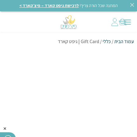
המתנה שכל הורה צריך!
לרכישת גיפט קארד – פיצ׳קארד >
עמוד הבית
/
כללי
/ Gift Card | גיפט קארד
×