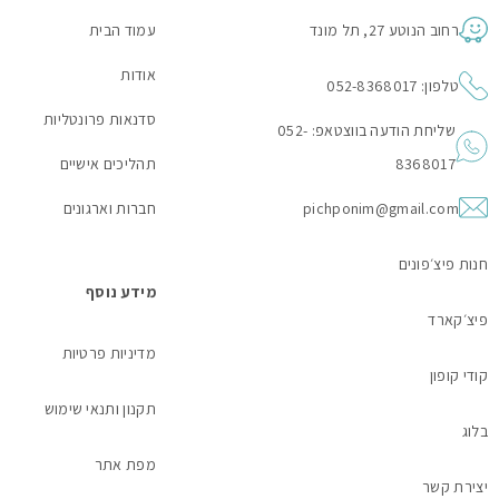
רחוב הנוטע 27, תל מונד
עמוד הבית
אודות
טלפון: 052-8368017
סדנאות פרונטליות
שליחת הודעה בווצטאפ: 052-
8368017
תהליכים אישיים
pichponim@gmail.com
חברות וארגונים
חנות פיצ׳פונים
מידע נוסף
פיצ׳קארד
מדיניות פרטיות
קודי קופון
תקנון ותנאי שימוש
בלוג
מפת אתר
יצירת קשר