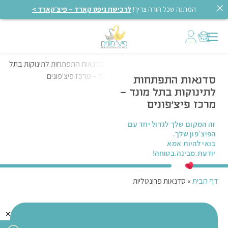
המתנה שכל הורה צריך!
לרכישת גיפט קארד – פיצ׳קארד >
סדנאות התפתחות
לתינוקות בתל מונד –
מרכז פיצ'פונים
זה המקום שלך לגדול יחד עם
הפיצ׳פון שלך.
בואי להיות אמא
יודעת.מבינה.בטוחה!
דף הבית
»
סדנאות פרונטליות
×