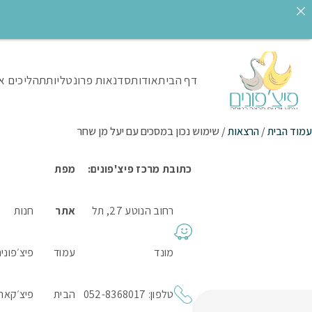
דף הבית
אודות
סדנאות פרונטליות
תהליכים א
עמוד הבית
/
הרצאות
/ שימוש נכון במסכים עם יעל מן שחר
כתובת מרכז פיצ'פונים:
מפת
רחוב הנוטע 27, תל
אתר
חנות
מונד
עמוד
פיצ׳פוני
טלפון: 052-8368017
הבית
פיצ׳קאר