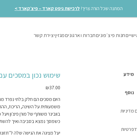
המתנה שכל הורה צריך!
לרכישת גיפט קארד – פיצ׳קארד >
ישיים
חנות פיצ׳פונים
חברות וארגונים
מגזין
יצירת קשר
שימוש נכון במסכים עם
מידע
₪
37.00
נוסף
היום מסכים הם חלק בלתי נפרד מה
משמעותית על השינה, הריכוז, ההתפ
ם
מדיניות
בוובינר משותף של מורן פיצ׳ון וי
כשמסך נמצא בסביבה ואיך להשתמש 
ד
פרטיות
יעל מציגה את הגישה שלה ל״תזונה