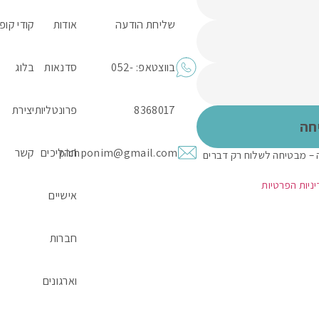
שליחת הודעה
אודות
קודי קופו
בווצטאפ: 052-
סדנאות
בלוג
8368017
פרונטליות
יצירת
pichponim@gmail.com
תהליכים
קשר
 – מבטיחה לשלוח רק דברים
ניות הפרטיות
אישיים
חברות
וארגונים