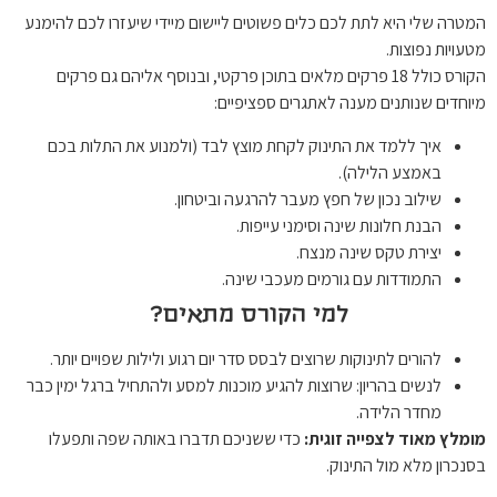
המטרה שלי היא לתת לכם כלים פשוטים ליישום מיידי שיעזרו לכם להימנע
מטעויות נפוצות.
הקורס כולל 18 פרקים מלאים בתוכן פרקטי, ובנוסף אליהם גם פרקים
מיוחדים שנותנים מענה לאתגרים ספציפיים:
איך ללמד את התינוק לקחת מוצץ לבד (ולמנוע את התלות בכם
באמצע הלילה).
שילוב נכון של חפץ מעבר להרגעה וביטחון.
הבנת חלונות שינה וסימני עייפות.
יצירת טקס שינה מנצח.
התמודדות עם גורמים מעכבי שינה.
למי הקורס מתאים?
להורים לתינוקות שרוצים לבסס סדר יום רגוע ולילות שפויים יותר.
לנשים בהריון: שרוצות להגיע מוכנות למסע ולהתחיל ברגל ימין כבר
מחדר הלידה.
מומלץ מאוד לצפייה זוגית:
כדי ששניכם תדברו באותה שפה ותפעלו
בסנכרון מלא מול התינוק.