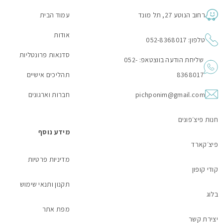
רחוב הנוטע 27, תל מונד
עמוד הבית
אודות
טלפון: 052-8368017
סדנאות פרונטליות
שליחת הודעה בווצטאפ: 052-
8368017
תהליכים אישיים
pichponim@gmail.com
חברות וארגונים
חנות פיצ׳פונים
מידע נוסף
פיצ׳קארד
מדיניות פרטיות
קודי קופון
תקנון ותנאי שימוש
בלוג
מפת אתר
יצירת קשר