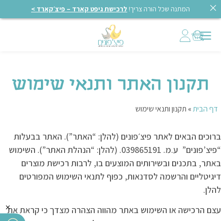
המתנה שכל הורה צריך!
לרכישת גיפט קארד – פיצ׳קארד >
תקנון האתר ותנאי שימוש
דף הבית
»
תקנון ותנאי שימוש
ברוכים הבאים לאתר פיצ׳פונים (להלן: “האתר”). האתר בבעלות
“פיצ’פונים” ע.מ. 039865191. (להלן: “הנהלת האתר”). השימוש
באתר, בתכנים ובשירותים המוצעים בו, לרבות רכישת מוצרים
דיגיטליים והרשמה לסדנאות, כפוף לתנאי השימוש המפורטים
להלן.
×
עצם הרכישה או השימוש באתר מהווה הצהרה מצדך כי קראת את