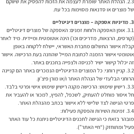
2.3. הנהלת האתר שומרת לעצמה את הזכות להפסיק את שיווקם
של מוצרים או סדנאות מסוימות בכל עת.
3. מדיניות אספקה – מוצרים דיגיטליים
3.1. אופן האספקה ולוחות זמנים: האספקה של מוצרים דיגיטליים
(קורסים, הרצאות, מדריכים וכו׳) הינה אוטומטית ומיידית. מיד לאחר
קבלת אישור התשלום מחברת האשראי, יישלח ללקוחה באופן
אוטומטי אישור הזמנה לכתובת המייל שהוזנה בעת הרכישה. אישור
זה יכלול קישור ישיר לכניסה ולצפייה בתכנים באתר.
3.2. קניין רוחני: כל המוצרים הדיגיטליים הנמכרים באתר הם קניינה
הרוחני הבלעדי של הנהלת האתר ו/או מורן פיצ’ון.
3.3. רישיון שימוש: הרכישה מקנה רישיון שימוש אישי ופרטי בלבד.
חל איסור מוחלט להעתיק, לשכפל, להפיץ, למכור או להעביר את
פרטי הגישה לצד שלישי ללא אישור בכתב מהנהלת האתר.
3.4. זמינות השירות והפסקת פעילות:
מובהר בזאת כי הגישה לתכנים הדיגיטליים ניתנת כל עוד האתר
פעיל ומתוחזק (“חיי האתר”).