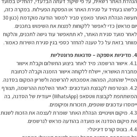
הנהלת האתר רשאית, על פי שיקול דעתה הבלעדי, להחליט במועד
כלשהו בעתיד על סגירת האתר או הפסקת הפעילות. במקרה כזה,
תעשה הנהלת האתר מאמץ סביר למסור הודעה מוקדמת (כגון 30
יום מראש) כדי לאפשר ללקוחות למצות את השימוש בתכנים.
לאחר מועד סגירת האתר, לא תתאפשר עוד גישה לתכנים, והלקוח
מוותר בזאת על כל טענה להחזר כספי בגין סגירת השירות כאמור.
4. מדיניות אספקה – סדנאות פרונטליות
4.1. אישור הרשמה: מיד לאחר ביצוע התשלום וקבלת אישור
מחברת האשראי, יישלח ללקוחה אישור הזמנה וקבלה לכתובת
המייל שהוזנה, המהווה אסמכתא להרשמה ולשריון המקום בסדנה.
4.2. הצטרפות לקבוצת העדכונים: לאחר השלמת ההרשמה, תצורף
המשתתפת לקבוצת ווטסאפ (WhatsApp) ייעודית של הסדנה, בה
יימסרו עדכונים שוטפים, תזכורות ומיקומים.
4.3. מיקום ושינויים: הנהלת האתר שומרת לעצמה את הזכות לשנות
את מיקום הסדנה או מועדה בהודעה מראש לנרשמים.
4.4. בונוס קורס דיגיטלי: