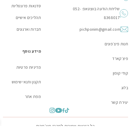
סדנאות פרונטליות
שליחת הודעה בווצטאפ: 052-
8368017
תהליכים אישיים
pichponim@gmail.com
חברות וארגונים
חנות פיצ׳פונים
מידע נוסף
פיצ׳קארד
מדיניות פרטיות
קודי קופון
תקנון ותנאי שימוש
בלוג
מפת אתר
יצירת קשר
כל הזכויות שמורות למרכז פיצ׳פונים