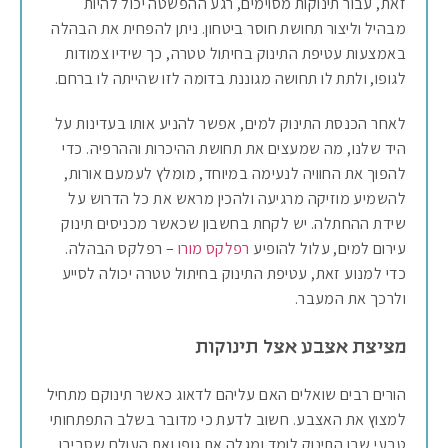
זאת, עבור תינוקות מסוימים, רגע ההפשטה יכול להיות
מבהיל וליצור תחושת חוסר ביטחון. ניתן להפחית את הבהלה
באמצעות עטיפת התינוק בחיתול טטרה, כך שידיו צמודות
לגופו, ולתת לו תחושה מגוננת בדומה לזו שהייתה לו ברחם.
לאחר הכנסת התינוק למים, אפשר להניע אותו בעדינות על
היד שלנו, מה שמעצים את תחושת ההיכרות וההרפיה. כדי
להפוך את החוויה לנעימה במיוחד, מומלץ לעמעם אורות,
להשמיע מוזיקה מרגיעה ולהכין מראש את כל הדרוש על
שידת ההחתלה. יש לקחת בחשבון שכאשר מכניסים תינוק
עירום למים, עלול להופיע
רפלקס מורו
– רפלקס הבהלה.
כדי למנוע זאת, עטיפת התינוק בחיתול טטרה יכולה לסייע
ולרכך את המעבר.
מציצת אצבע אצל תינוקות
הורים רבים שואלים האם עליהם לדאוג כאשר תינוקם מתחיל
למצוץ את האצבע. חשוב לדעת כי מדובר בשלב התפתחותי
טבעי שבו התינוק לומד ומגלה את גופו ואת העולם שסביבו.