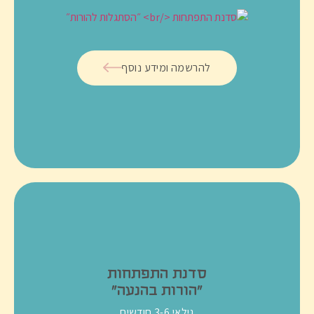
להרשמה ומידע נוסף
סדנת התפתחות
״הורות בהנעה״
גילאי 3-6 חודשים