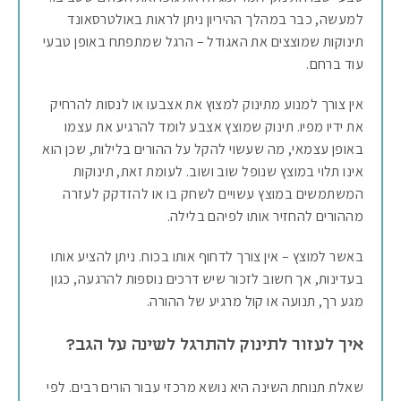
למעשה, כבר במהלך ההיריון ניתן לראות באולטרסאונד
תינוקות שמוצצים את האגודל – הרגל שמתפתח באופן טבעי
עוד ברחם.
אין צורך למנוע מתינוק למצוץ את אצבעו או לנסות להרחיק
את ידיו מפיו. תינוק שמוצץ אצבע לומד להרגיע את עצמו
באופן עצמאי, מה שעשוי להקל על ההורים בלילות, שכן הוא
אינו תלוי במוצץ שנופל שוב ושוב. לעומת זאת, תינוקות
המשתמשים במוצץ עשויים לשחק בו או להזדקק לעזרה
מההורים להחזיר אותו לפיהם בלילה.
באשר למוצץ – אין צורך לדחוף אותו בכוח. ניתן להציע אותו
בעדינות, אך חשוב לזכור שיש דרכים נוספות להרגעה, כגון
מגע רך, תנועה או קול מרגיע של ההורה.
איך לעזור לתינוק להתרגל לשינה על הגב?
שאלת תנוחת השינה היא נושא מרכזי עבור הורים רבים. לפי