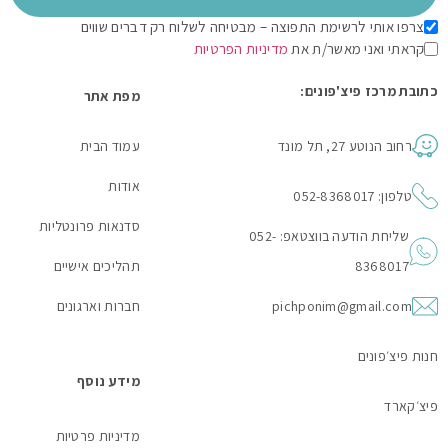
צרפו אותי לרשימת התפוצה – מבטיחה לשלוח רק דברים שווים
קראתי ואני מאשר/ת את
מדיניות הפרטיות
כתובת מרכז פיצ'פונים:
מפת אתר
רחוב הנוטע 27, תל מונד
עמוד הבית
אודות
טלפון: 052-8368017
סדנאות פרונטליות
שליחת הודעה בווצטאפ: 052-
8368017
תהליכים אישיים
pichponim@gmail.com
חברות וארגונים
חנות פיצ׳פונים
מידע נוסף
פיצ׳קארד
מדיניות פרטיות