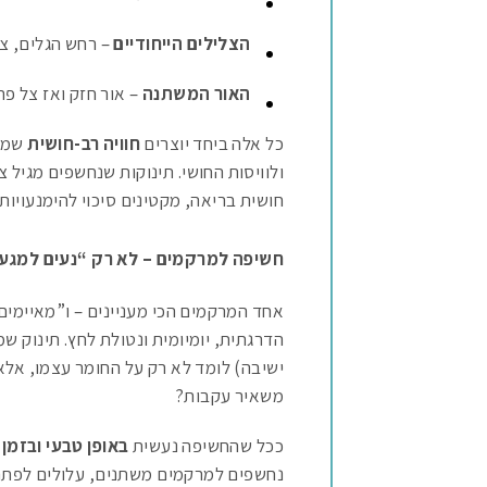
הצלילים הייחודיים
– רחש הגלים, צח
האור המשתנה
– אור חזק ואז צל פת
כל אלה ביחד יוצרים
חוויה רב-חושית
שמזמ
ולוויסות החושי. תינוקות שנחשפים מגיל צ
חושית בריאה, מקטינים סיכוי להימנעויות 
חשיפה למרקמים – לא רק “נעים למגע
אחד המרקמים הכי מעניינים – ו”מאיימים”
הדרגתית, יומיומית ונטולת לחץ. תינוק שמ
ישיבה) לומד לא רק על החומר עצמו, אלא
משאיר עקבות?
ככל שהחשיפה נעשית
באופן טבעי ובזמ
נחשפים למרקמים משתנים, עלולים לפתח 