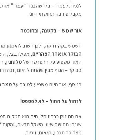
לנסות לעמוד – בלי שהבגד “יעצור” אותם.
מקבל פידבק תחושתי חיוני.
אור שמש – בקטנה, ובחוכמה
השמש בקיץ חזקה, ולכן חשוב להימנע מח
הבוקר או אחר הצהריים
, אפילו בצל, הי
האור משפיע על ההפרשה של
מלטונין
, ה
בבוקר – הגוף מבין שהתחיל היום, ובהדרגה
בנוסף, אור היום משפיע לטובה על
מצב ה
לזחול על החול – לא לפספס!
אם התינוק כבר זוחל, הים הוא המקום ה
שונה, תחושת שיווי משקל חדשה, ומקום “ל
מצריכה תכנון, תיאום, ויסות.