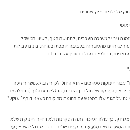
וק של ילדים, ציוץ שחפים
אומי
נת גירוי למערכת העצבים, לתחושת הגוף, לשיווי המשקל
עיר לגירויים מהסוג הזה בסביבה תומכת ובטוחה, בונים סבילות
עתידיות, ומתנסים בעולם באופן עשיר ובונה.
”
 עבור תינוקות מסוימים – הוא
החול
. לכן חשוב לאפשר חשיפה
כיר את המרקם של חול דרך הידיים, הרגליים או הגוף (בזחילה או
 גם על הגוף שלו במפגש עם החומר: מה קורה כשאני דוחף? שוקע?
ן משחק
, כך עולה הסיכוי שתהיה סקרנות ולא דחייה. תינוקות שלא
בהמשך קושי במגע עם מרקמים שונים – דבר שיכול להשפיע על