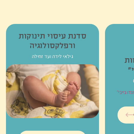
סדנת עיסוי תינוקות
ורפלקסולוגיה
גילאי לידה ועד זחילה
ות
״