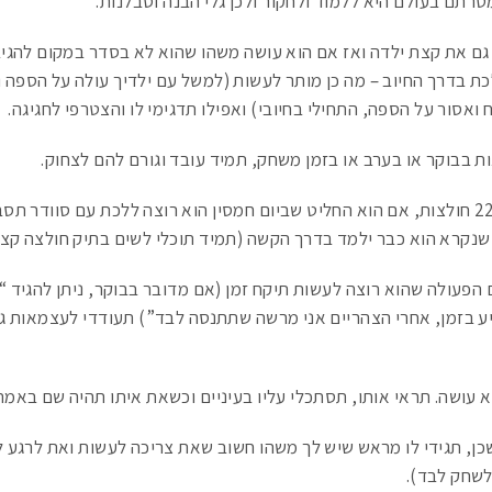
טרתם בעולם היא ללמוד ולחקור ולכן גלי הבנה וסבלנות.
 גם את קצת ילדה ואז אם הוא עושה משהו שהוא לא בסדר במקום להגי
כת בדרך החיוב – מה כן מותר לעשות (למשל עם ילדיך עולה על הספה ו
ואסור על הספה, התחילי בחיובי) ואפילו תדגימי לו והצטרפי לחגיגה.
ת בבוקר או בערב או בזמן משחק, תמיד עובד וגורם להם לצחוק.
★ תני לילד שלך תמיד לבחור. למשל בין 22 חולצות, אם הוא החליט שביום חמסין הוא רוצה ללכת עם סוודר ת
 שנקרא הוא כבר ילמד בדרך הקשה (תמיד תוכלי לשים בתיק חולצה קצר
פעולה שהוא רוצה לעשות תיקח זמן (אם מדובר בבוקר, ניתן להגיד “א
יע בזמן, אחרי הצהריים אני מרשה שתתנסה לבד”) תעודדי לעצמאות ג
עושה. תראי אותו, תסתכלי עליו בעיניים וכשאת איתו תהיה שם באמת 
ן, תגידי לו מראש שיש לך משהו חשוב שאת צריכה לעשות ואת לרגע ל
לשחק לבד).