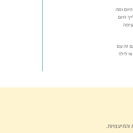
יום ומה
יך היום
עימה
ם זה עם
י לילד
והתיעצויות.