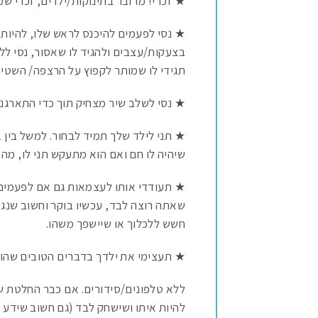
★ זכרי! מדובר בתינוקות/ילדים, זכרי שמ
★ נסי לפעמים להיכנס לראש שלו, להיות
בצעקות/עצבים ולהגיד לו שאסור, נסי לל
תגידי לו שמותר לקפוץ על הרצפה/ השטיח 
★ נסי לשלב שיר מצחיק תוך כדי התארגנו
שיהיה לו חם ואם הוא מתעקש תני לו, מה
★ תעודדי אותו לעצמאות גם אם לפעמים ה
שאתה רוצה לבד, עכשיו בוקר וחשוב שנג
חשש ללכלוך או שיישפך משהו.
★ תעצימי את ילדך בדברים הטובים שהוא 
ללא טלפונים/סידורים. אם כבר החלטת שכ
להיות איתו ושישחק לבד (גם חשוב שידע 