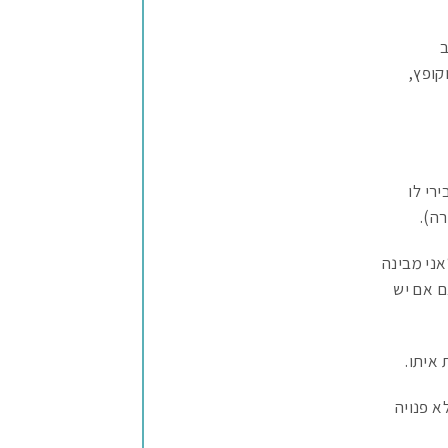
ב
קופץ,
סבירי לו
ה).
ני מבינה
ם אם יש
איתו.
א פנויה