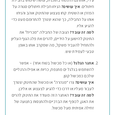
עליי, אותו גם הדגמתי בתוכנית, עושה שימוש בחבילת
חיתולים.
איך עושים?
הניחו חבילת חיתולים סגורה על
המזרן או השטיח. קחו צעצוע שהתינוק אוהב והניחו
אותו על החבילה, כך שהוא יצטרך להתרומם מעט כדי
להגיע אליו.
למה זה עובד?
הגובה של החבילה “מכריח” את
התינוק להישען על הידיים, להרים את פלג הגוף העליון
ולהתחיל להעביר משקל, מה שמקרב אותו באופן
טבעי לעמידת שש.
אתגר הגלגל
(או כל מכשול בטוח אחר) – אפשר
להשתמש בגלגל ים מתנפח, כריות או אפילו הרגליים
שלכם כמכשול קטן.
איך עושים?
צרו “מנהרה” או מכשול שהתינוק יצטרך
לעבור מעליו או דרכו כדי להגיע לצעצוע או אליכן.
למה זה עובד?
האתגר הזה מעודד את התינוק להרים
את האגן, לכופף את הברכיים ולהתנסות בתנועה של
זחילה אמיתית מעל מכשול.