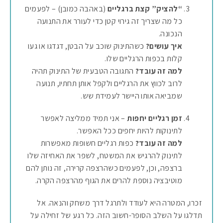
“להציק” קצת ברגליים
(באהבה כמובן) – לפעמים
כל מה שצריך זה גירוי קטן כדי לעורר את התנועה
הנכונה.
איך עושים?
כשהתינוק שוכב על הבטן, דגדגו או געו
קלות בכפות הרגליים שלו.
למה זה עובד?
התגובה הטבעית של התינוק תהיה
לרוב לכווץ את הרגליים ולקפל אותן תחתיו, תנועה
שמביאה אותו היישר לעמידת שש.
זמן רגליים יחפות
– אני תמיד ממליצה לאפשר
לתינוקות להיות יחפים ככל האפשר.
למה זה עובד?
כפות רגליים חשופות מאפשרות
לתינוק להרגיש את המשטח, לשפר את האחיזה שלו
ברצפה, וכן, לפעמים כשהרצפה קרירה, זה נותן להם
מוטיבציה נוספת להרים את הגוף מהרצפה הקרה.
זכרו, המטרה היא לעודד ולתרגל דרך משחק והנאה. אל
תדלגו על השלב הסופר-חשוב הזה. כל רגע של זחילה על