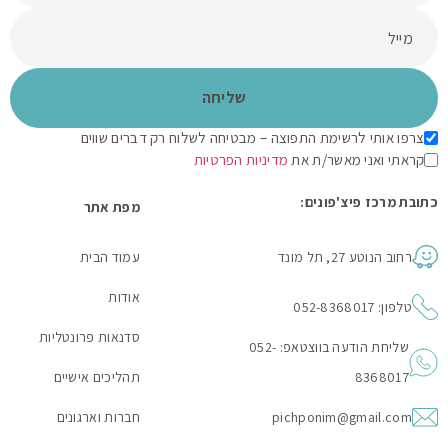
צרפו אותי לרשימת התפוצה – מבטיחה לשלוח רק דברים שווים
קראתי ואני מאשר/ת את
מדיניות הפרטיות
כתובת מרכז פיצ'פונים:
מפת אתר
רחוב הנוטע 27, תל מונד
עמוד הבית
אודות
טלפון: 052-8368017
סדנאות פרונטליות
שליחת הודעה בווצטאפ: 052-
8368017
תהליכים אישיים
pichponim@gmail.com
חברות וארגונים