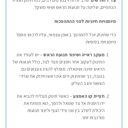
עד 7 חודשים
. שלב זה תלוי בגורמים רבים, כמו חיזוק חגורת
הכתפיים, שליטה על תנועות הראש ושיווי משקל.
מיומנויות חיוניות לפני ההתהפכות
כדי שתינוק יוכל להתהפך באופן עצמאי, עליו לרכוש מספר
מיומנויות בסיסיות:
מעקב ראייה ושיפור תנועת הראש
– יש לעודד את
התינוק לעקוב אחר חפצים מצד לצד, כולל תנועות של
הראש ימינה ושמאלה. מומלץ להציג צעצועים גם
בגובה, כך שהתינוק ירים את ראשו ויחזק את שרירי
הצוואר והגב העליון.
חציית קו האמצע
– כאשר תינוק מצליח להביא את
ידו הימנית אל צד שמאל ולהפך, הוא מפתח את
היכולת לשלב בין שני צידי הגוף וליצור תנועות
מורכבות יותר.