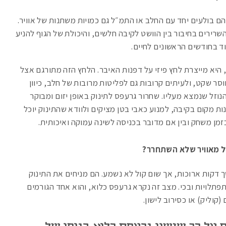
הם בולעים יחד עם החלב או התמ״ל גם כמויות משתנות של אוויר.
רירים בחיבור בין הוושט לקיבה חלשים, והיכולת של הגוף להניע
ד בחודשים הראשונים לחיים.
היא מייצרת לחץ פיזי על דפנות האיבר. הלחץ הזה מתורגם אצל
ר שקט, ולעיתים קרובות גם לפליטות מרובות של חלב, כיוון
וזל שנמצא מעליו. שחרור גרעפס לתינוק באופן יזום ומבוקר
ות מקום בקיבה, למנוע כאבי בטן מציקים ולוודא שהתינוק יוכל
זמן משחק ובין אם מדובר בכניסה לשינה עמוקה ואיכותית.
ל מאוויר שלא השתחרר?
 דקות ארוכות, אך שום קול לא נשמע. הם מניחים את התינוק
פתלויות ובכי. מצב זה נקרא גרעפס כלוא, והוא אחד הגורמים
קוליק) או כסירוב לישון.