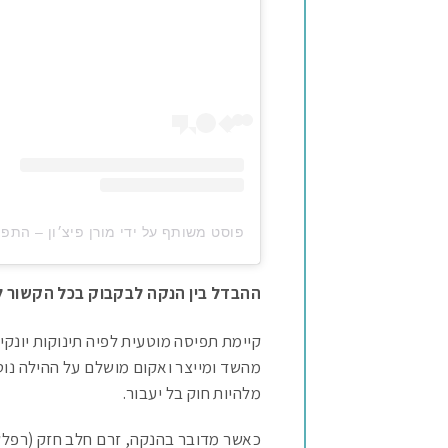
פוסט משותף על ידי ‏‎מורן פיצ׳ון – התפתחות תינוקות וילדים. ייעוץ שינה. הדרכת הורים‎‏ (@‏‎pichponim‎‏)
ההבדל בין הנקה לבקבוק בכל הקשור 
קיימת תפיסה מוטעית לפיה תינוקות יונקים
מהשד ומייצר ואקום מושלם על ההילה נוטה
מלהיות חוק בל יעבור.
כאשר מדובר בהנקה, זרם חלב חזק (רפלקס