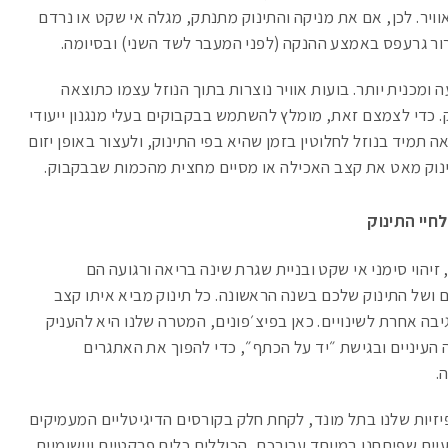
ויר. לכן, אם את מניקה והתינוק מתנתק, מגלה אי שקט או נרדם
ור גרעפס באמצע ההנקה (לפני המעבר לשד השני) ובסיומה.
מכנית יותר. בועות אוויר נוצרות בתוך הנוזל עצמו כתוצאה
 כדי לצמצם זאת, מומלץ להשתמש בבקבוקים בעלי מנגנון ייעודי
תמיד בנוזל לחלוטין בזמן שהיא בפי התינוק, ולעצור באופן יזום
וק מאט את קצב האכילה או מסיים מחצית מהכמות שבבקבוק.
חיי התינוק
זיהוי סימני אי שקט ובניית שגרת שינה בריאה ורגועה הם
 ושל התינוק שלכם בשנה הראשונה. כל תינוק מביא איתו קצב
גיבה אחרת לשינויים. כאן בפיצ׳פונים, המטרה שלנו היא להעניק
עיניים ובגישת ״יד על הכתף״, כדי להפוך את האתגרים
.
זיות שלנו בתל מונד, לקחת חלק בקורסים הדיגיטליים המעמיקים
היעזר במדריכי ה-PDF המקצועיים שפיתחנו במיוחד עבורכם, הכוללים כלים פרקטיים ויישומיים