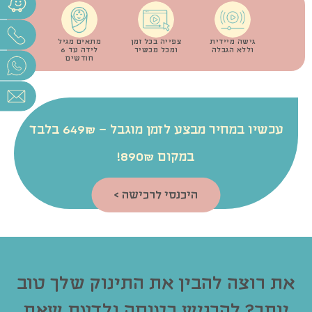
גישה מיידית
צפייה בכל זמן
מתאים מגיל
וללא הגבלה
ומכל מכשיר
לידה עד 6
חודשים
עכשיו במחיר מבצע לזמן מוגבל – 649₪ בלבד
במקום 890₪!
היכנסי לרכישה >
את רוצה להבין את התינוק שלך טוב
יותר? להרגיש בטוחה ולדעת שאת