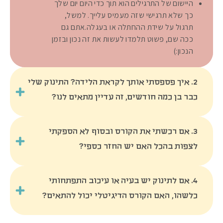
היישום של התרגילים הוא תוך כדי היום יום שלך
כך שלא תרגישי שזה מעמיס עלייך. למשל,
תרגול על שידת ההחתלה או בעגלה.אתם גם
ככה שם, פשוט תלמדו לעשות את זה נכון ובזמן
הנכון:)
2. איך פספסתי אותך לקראת הלידה? התינוק שלי
כבר בן כמה חודשים, זה עדיין מתאים לנו?
דווקא בגלל שהתחושה היא שאין זמן לכלום,
3. אם רכשתי את הקורס ובסוף לא הספקתי
תוכנית הליווי השלמה ״בביטחון מהרגע
הראשון מאפשרת לך לנהל סדר יום נכון לך
לצפות בהכל האם יש החזר כספי?
ולתינוק שלך. למה זה כל כך חשוב? סדר יום
מתכונן באופן המיטבי יגרום לך ולתינוק
דווקא בגלל שהתחושה היא שאין זמן לכלום,
4. אם לתינוק יש בעיה או עיכוב התפתחותי
תחושה של רגיעה ויציבות במקום תחושה של
תוכנית הליווי השלמה ״בביטחון מהרגע
תסכול, בלבול וחוסר זמן.
הראשון מאפשרת לך לנהל סדר יום נכון לך
כלשהו, האם הקורס הדיגיטלי יכול להתאים?
התוכנית מותאמת כך שתוכלי ללמוד
ולתינוק שלך. למה זה כל כך חשוב? סדר יום
ולהטמיע את התכנים בזמנך הפנוי, כך שאם
מתכונן באופן המיטבי יגרום לך ולתינוק
דווקא בגלל שהתחושה היא שאין זמן לכלום,