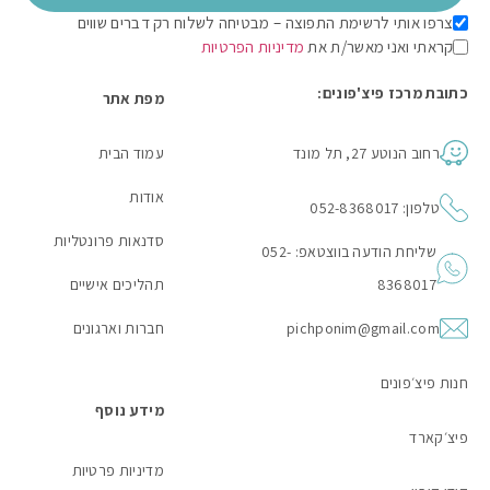
צרפו אותי לרשימת התפוצה – מבטיחה לשלוח רק דברים שווים
קראתי ואני מאשר/ת את
מדיניות הפרטיות
כתובת מרכז פיצ'פונים:
מפת אתר
רחוב הנוטע 27, תל מונד
עמוד הבית
אודות
טלפון: 052-8368017
סדנאות פרונטליות
שליחת הודעה בווצטאפ: 052-
8368017
תהליכים אישיים
pichponim@gmail.com
חברות וארגונים
חנות פיצ׳פונים
מידע נוסף
פיצ׳קארד
מדיניות פרטיות