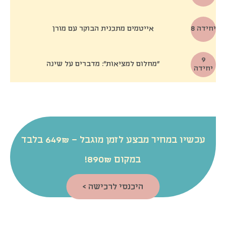
8 יחידה
אייטמים מתכנית הבוקר עם מורן
9
״מחלום למציאות״: מדברים על שינה
יחידה
עכשיו במחיר מבצע לזמן מוגבל – 649₪ בלבד
במקום 890₪!
היכנסי לרכישה >